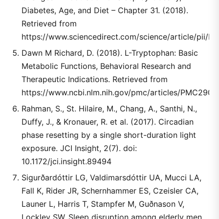
Diabetes, Age, and Diet – Chapter 31. (2018).
Retrieved from
https://www.sciencedirect.com/science/article/pii
Dawn M Richard, D. (2018). L-Tryptophan: Basic
Metabolic Functions, Behavioral Research and
Therapeutic Indications. Retrieved from
https://www.ncbi.nlm.nih.gov/pmc/articles/PMC2908
Rahman, S., St. Hilaire, M., Chang, A., Santhi, N.,
Duffy, J., & Kronauer, R. et al. (2017). Circadian
phase resetting by a single short-duration light
exposure. JCI Insight, 2(7). doi:
10.1172/jci.insight.89494
Sigurðardóttir LG, Valdimarsdóttir UA, Mucci LA,
Fall K, Rider JR, Schernhammer ES, Czeisler CA,
Launer L, Harris T, Stampfer M, Guðnason V,
Lockley SW. Sleep disruption among elderly men