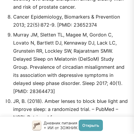
and risk of prostate cancer.
Cancer Epidemiology, Biomarkers & Prevention
2013; 22(5):872-9. [PMID: 23652374
Murray JM, Sletten TL, Magee M, Gordon C,
Lovato N, Bartlett DJ, Kennaway DJ, Lack LC,
Grunstein RR, Lockley SW, Rajaratnam SMW.
Delayed Sleep on Melatonin (DelSoM) Study
Group. Prevalence of circadian misalignment and
its association with depressive symptoms in
delayed sleep phase disorder. Sleep 2017; 40(1).
[PMID: 28364473]
JR, B. (2018). Amber lenses to block blue light and
improve sleep: a randomized trial. – PubMed –
NCBI. Retrieved from
Дневник питания
https://www.ncbi.nlm.nih.gov/pubmed/20030543
Открыть
+ ИИ от ЗОЖНИК