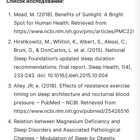
Список исследований:
Mead, M. (2018). Benefits of Sunlight: A Bright
Spot for Human Health. Retrieved from
https://www.ncbi.nlm.nih.gov/pmc/articles/PMC2290
Hirshkowitz, M., Whiton, K., Albert, S., Alessi, C.,
Bruni, O., & DonCarlos, L. et al. (2015). National
Sleep Foundation’s updated sleep duration
recommendations: final report. Sleep Health, 1(4),
233-243. doi: 10.1016/j.sleh.2015.10.004
Alley JR, e. (2018). Effects of resistance exercise
timing on sleep architecture and nocturnal blood
pressure. – PubMed – NCBI. Retrieved from
https://www.ncbi.nlm.nih.gov/pubmed/25426516
Relation between Magnesium Deficiency and
Sleep Disorders and Associated Pathological
Changes – Modulation of Sleep by Obesity,