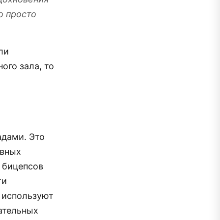
о просто
ли
ого зала, то
адами. Это
ивных
 бицепсов
ти
е используют
ательных