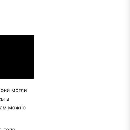
 они могли
сы в
там можно
, тело