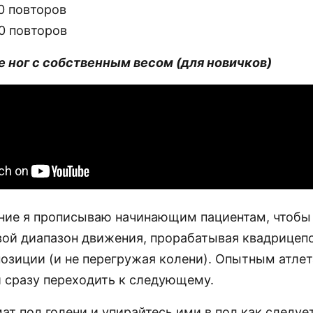
0 повторов
0 повторов
ие ног с собственным весом (для новичков)
ние я прописываю начинающим пациентам, чтобы
вой диапазон движения, прорабатывая квадрицеп
позиции (и не перегружая колени). Опытным атле
и сразу переходить к следующему.
т под голени и упирайтесь ими в пол как следует