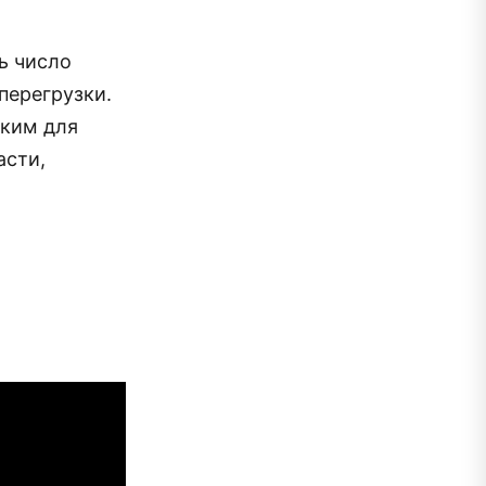
ь число
перегрузки.
оким для
асти,
и
.