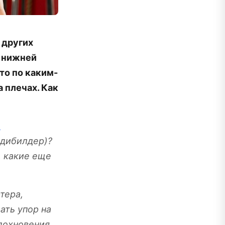
 других
 нижней
то по каким-
 плечах. Как
о
одибилдер)?
, какие еще
тера,
ать упор на
вдохновения