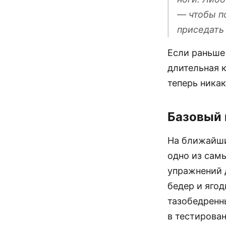
— чтобы п
приседать 
Если раньше
длительная 
теперь никак
Базовый
На ближайшие
одно из сам
упражнений 
бедер и яго
тазобедренн
в тестирова