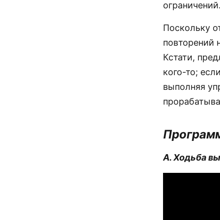
ограничений
Поскольку о
повторений 
Кстати, пре
кого-то; есл
выполняя упр
прорабатывая
Программ
А. Ходьба в