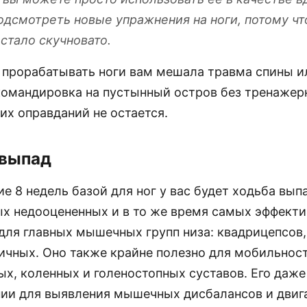
одсмотреть новые упражнения на ноги, потому чт
стало скучновато.
 прорабатывать ноги вам мешала травма спины и
командировка на пустынный остров без тренажерн
их оправданий не остается.
 выпад
 8 недель базой для ног у вас будет ходьба вып
ых недооцененных и в то же время самых эффект
для главных мышечных групп низа: квадрицепсов,
дичных. Оно также крайне полезно для мобильнос
ых, коленных и голеностопных суставов. Его даж
нии для выявления мышечных дисбалансов и двиг