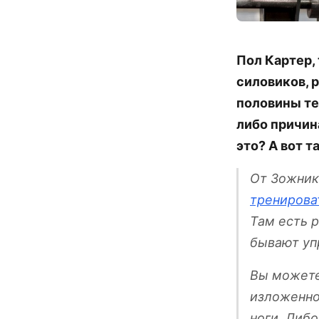
Пол Картер,
силовиков, 
половины те
либо причин
это? А вот т
От Зожник
тренирова
Там есть 
бывают упр
Вы можете
изложенной
ноги. Либ