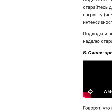
старайтесь 
нагрузку (че
интенсивнос
Подходы и п
неделю стар
В. Сисси-пр
Говорят, чт