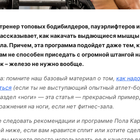
 тренер топовых бодибилдеров, пауэрлифтеров и
рассказывает, как накачать выдающиеся мышцы
ла. Причем, эта программа подойдет даже тем, к
ам не способен приседать с огромной штангой на
ак – железо не нужно вообще.
а: помните наш базовый материал о том,
как над
ться
(если ты не выступающий опытный атлет-б
раздел «ноги» — эта статья — прекрасный пример
ажнения на ноги, если нет фитнес-зала.
 следовать рекомендации и программе Пола Кар
 ниже, если вам нравится сплит или хотите сдел
о вы можете просто использовать ее в качестве 