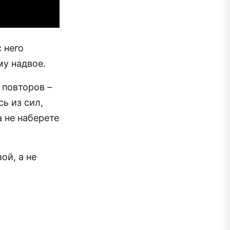
 него
у надвое.
 повторов –
ь из сил,
а не наберете
ой, а не