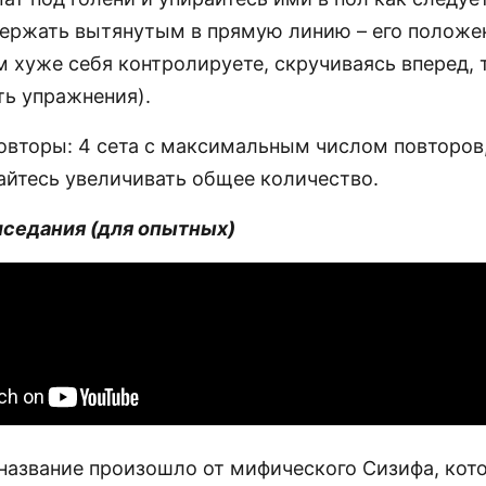
держать вытянутым в прямую линию – его положе
м хуже себя контролируете, скручиваясь вперед,
ть упражнения).
овторы: 4 сета с максимальным числом повторов
айтесь увеличивать общее количество.
иседания (для опытных)
о название произошло от мифического Сизифа, ко