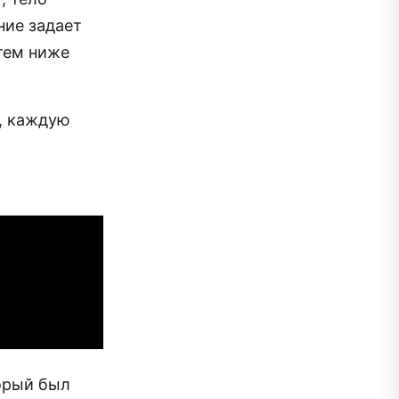
ние задает
 тем ниже
, каждую
торый был