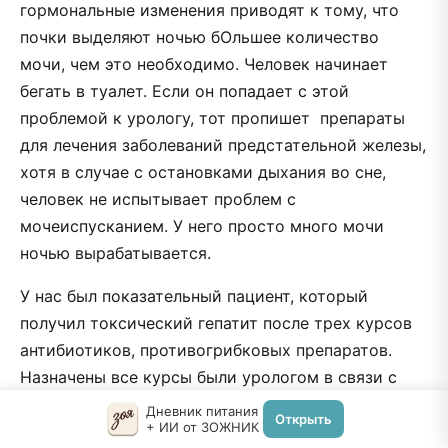
гормональные изменения приводят к тому, что
почки выделяют ночью бОльшее количество
мочи, чем это необходимо. Человек начинает
бегать в туалет. Если он попадает с этой
проблемой к урологу, тот пропишет препараты
для лечения заболеваний предстательной железы,
хотя в случае с остановками дыхания во сне,
человек не испытывает проблем с
мочеиспусканием. У него просто много мочи
ночью вырабатывается.
У нас был показательный пациент, который
получил токсический гепатит после трех курсов
антибиотиков, противогрибковых препаратов.
Назначены все курсы были урологом в связи с
частым ночным мочеиспусканием. А в результате
Дневник питания
Открыть
+ ИИ от ЗОЖНИК
оказалось, что у пациента было 60 остановок