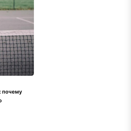
: почему
о