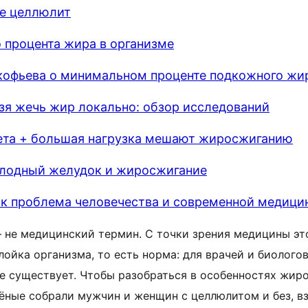
ое целлюлит
о процента жира в организме
кофьева о минимальном проценте подкожного жи
зя жечь жир локально: обзор исследований
ета + большая нагрузка мешают жиросжиганию
олодный желудок и жиросжигание
к проблема человечества и современной медици
 не медицинский термин. С точки зрения медицины эт
ойка организма, то есть норма: для врачей и биолого
е существует. Чтобы разобраться в особенностях жир
ёные собрали мужчин и женщин с целлюлитом и без, в