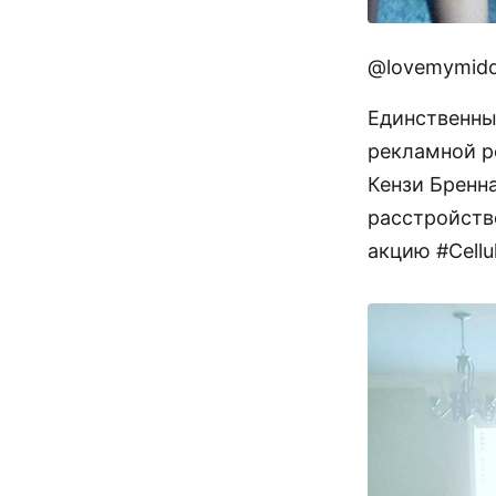
@lovemymidd
Единственны
рекламной р
Кензи Бренн
расстройств
акцию #Cellul