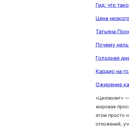
Гид: что так
Цена низког
Татьяна Про
Почему нель
Голодная ди
Кардио на г
Ожирение ка
«Целлюлит» —
жировая просл
этом просто н
отложений, уч