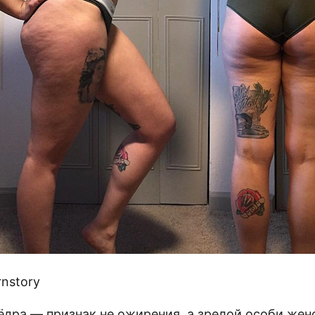
nstory
ёдра — признак не ожирения, а зрелой особи женс