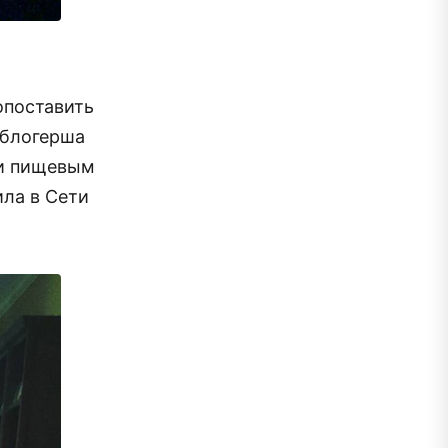
опоставить
 блогерша
 и пищевым
ила в Сети