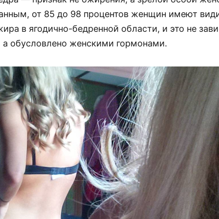
анным, от 85 до 98 процентов женщин имеют ви
ира в ягодично-бедренной области, и это не зави
а, а обусловлено женскими гормонами.