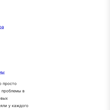
ра
ны
о просто
в проблемы в
овых
зяли у каждого