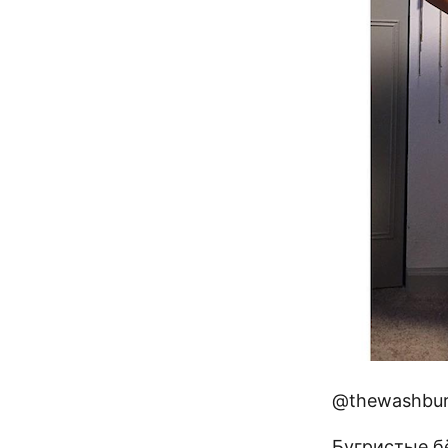
@thewashbur
Бугристые б