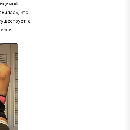
видимой
снилось, что
уществует, а
жизни.