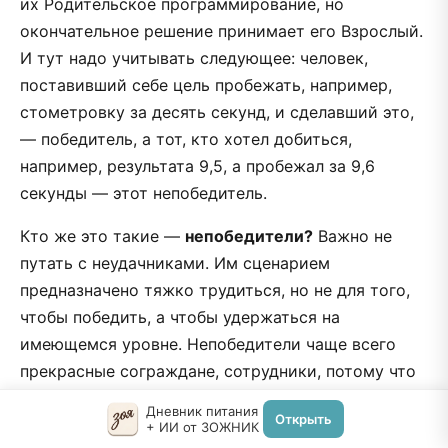
их Родительское программирование, но
окончательное решение принимает его Взрослый.
И тут надо учитывать следующее: человек,
поставивший себе цель пробежать, например,
стометровку за десять секунд, и сделавший это,
— победитель, а тот, кто хотел добиться,
например, результата 9,5, а пробежал за 9,6
секунды — этот непобедитель.
Кто же это такие —
непобедители?
Важно не
путать с неудачниками. Им сценарием
предназначено тяжко трудиться, но не для того,
чтобы победить, а чтобы удержаться на
имеющемся уровне. Hепобедители чаще всего
прекрасные сограждане, сотрудники, потому что
всегда лояльны и благодарны судьбе, что бы она
Дневник питания
Открыть
им ни принесла. Проблем они никому не создают.
+ ИИ от ЗОЖНИК