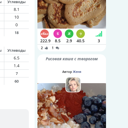
ы
Углеводы
8.1
10
0
18
222.9
8.5
2.9
40.5
3
2
1
ы
Углеводы
6.5
Рисовая каша с творогом
1.4
Автор
Женя
7
60