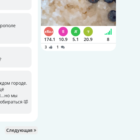
ерополе
174.1
10.9
5.1
20.9
8
3
1
?
аждом городе.
щё
️...но мы
добираться 🤣
Следующая