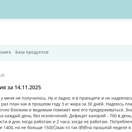
книга
База продуктов
:20
я за 14.11.2025
у меня не получилось. Ну и ладно, я в принципе и не надеялась
т раз план как в прошлом году 3 кг жира за 30 дней. Надеюсь п
точно близким и видимым поможет мне его придерживаться. Зна
а каждый день, без исключений. Дефицит калорий - 700 в день, 
сти в дни, когда работаю и 2 часа, когда не работаю. Потребле
е 1400, но не больше 1500🙄как-то так 🤣🤣на прошлой неделе я