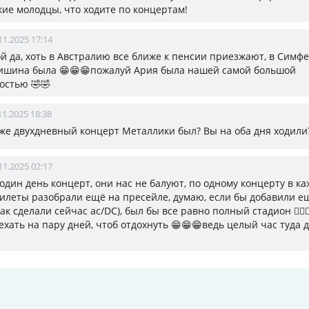
кие молодцы, что ходите по концертам!
11.2025 17:14
 ой да, хоть в Австралию все ближе к пенсии приезжают, в Симф
ишина была 😁😁😁пожалуй Ария была нашей самой большой
остью 🤣🤣
11.2025 18:38
оже двухдневный концерт Металлики был? Вы на оба дня ходили
11.2025 02:17
, один день концерт, они нас не балуют, по одному концерту в к
илеты разобрали ещё на пресейле, думаю, если бы добавили е
ак сделали сейчас ac/DC), был бы все равно полный стадион 🤷🏻‍♀
хать на пару дней, чтоб отдохнуть 😁😁😁ведь целый час туда 