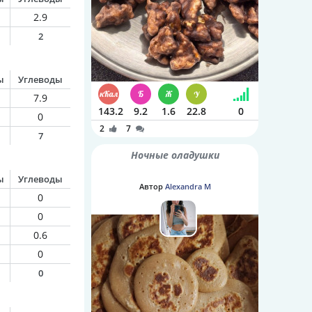
2.9
2
ы
Углеводы
7.9
143.2
9.2
1.6
22.8
0
0
2
7
7
Ночные оладушки
ы
Углеводы
Автор
Alexandra M
0
0
0.6
0
0