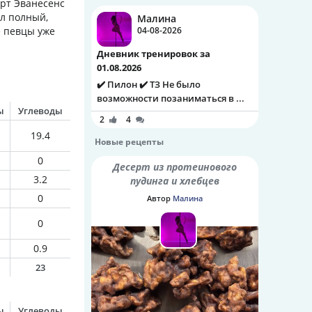
ерт Эванесенс
ыл полный,
Малина
е певцы уже
04-08-2026
Дневник тренировок за
01.08.2026
✔️ Пилон ✔️ ТЗ Не было
возможности позаниматься в ...
ы
Углеводы
2
4
19.4
Новые рецепты
0
Десерт из протеинового
3.2
пудинга и хлебцев
0
Автор
Малина
0
0.9
23
ы
Углеводы