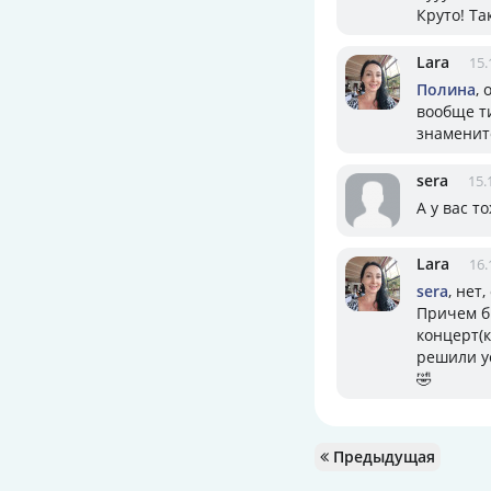
Круто! Та
Lara
15.
Полина
,
вообще т
знаменит
sera
15.
А у вас т
Lara
16.
sera
, нет
Причем б
концерт(к
решили уе
🤣
Предыдущая