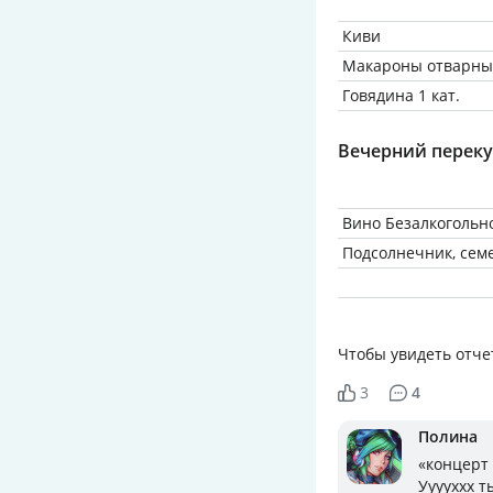
Киви
Макароны отварные
Говядина 1 кат.
Вечерний переку
Вино Безалкогольн
Подсолнечник, сем
Чтобы увидеть отче
3
4
Полина
«концерт
Ууууххх т