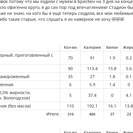
вок потому что мы ездили с мужем в Брисбен на 3 дня на конц
ыло офигенно круто, я до сих пор под впечатлением! Стадион б
даже не знаю, на кого бы я ещё теперь сходила, все мои любимы
ибо такие старые, что слушать я их наверное не хочу 🤣🤣🤣
Кол-во
Калории
Белки
Жир
ерный, приготовленный с
70
91
1.9
0.2
90
113.4
15.8
5.6
 замороженный
35
27
1.8
0.1
ленная
6
5.9
1.4
0
2,5% жирности,
5
37.4
0
4.1
ч. Вологодское)
ое (без масла)
110
192.1
16.1
13.8
Итого
316
466
37
23
Кол-во
Калории
Белки
Жир