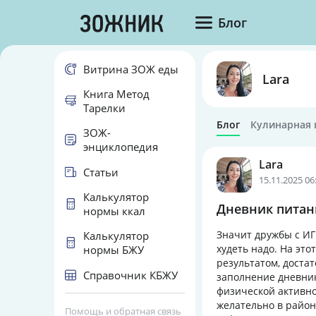
Блог
Витрина ЗОЖ еды
Lara
Книга Метод
Тарелки
Блог
Кулинарная 
ЗОЖ-
энциклопедия
Lara
Статьи
15.11.2025 06
Калькулятор
Дневник питани
нормы ккал
Значит дружбы с ИГ 
Калькулятор
худеть надо. На это
нормы БЖУ
результатом, доста
Справочник КБЖУ
заполнение дневник
физической активно
желательно в район
Помощь и обратная связь