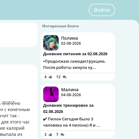
Войти
Интересные блоги
Полина
02-08-2026
Дневник питания за 02.08.2026
▪️Продолжаю самодеструкцию.
После работы кинула ку...
4
12
Малина
04-08-2026
 🤣🤣🤣но
Дневник тренировок за
лан с конечным
02.08.2026
чит так -
✔️ Пилон Сегодня было 3
для этого час
человека на 4 пилона) Я и ...
ние калорий
 выпала из
3
7