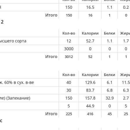
й
150
16.5
1.1
0.2
Итого
150
16
1
0
 2
Кол-во
Калории
Белки
Жир
ысшего сорта
12
52.7
1.1
1.7
3000
0
0
0
Итого
3012
52
1
1
Кол-во
Калории
Белки
Жир
. 60% в сух. в-ве
40
129.6
6.1
11.5
30
83.7
6.8
6.3
ле) (Запекание)
150
157.8
32.9
2.7
5
44.9
0
5
Итого
225
416
45
25
с