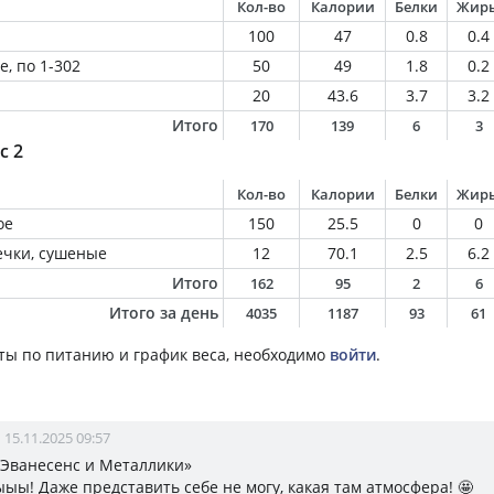
Кол-во
Калории
Белки
Жир
100
47
0.8
0.4
, по 1-302
50
49
1.8
0.2
20
43.6
3.7
3.2
Итого
170
139
6
3
с 2
Кол-во
Калории
Белки
Жир
ое
150
25.5
0
0
ечки, сушеные
12
70.1
2.5
6.2
Итого
162
95
2
6
Итого за день
4035
1187
93
61
ты по питанию и график веса, необходимо
войти
.
15.11.2025 09:57
 Эванесенс и Металлики»
ыыы! Даже представить себе не могу, какая там атмосфера! 🤩