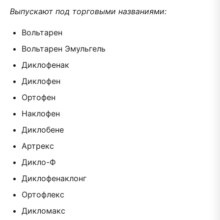
Выпускают под торговыми названиями:
Вольтарен
Вольтарен Эмульгель
Диклофенак
Диклофен
Ортофен
Наклофен
Диклобене
Артрекс
Дикло-Ф
Диклофенаклонг
Ортофлекс
Дикломакс