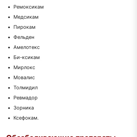
Ремоксикам
Медсикам
Пирокам
Фельден
Амелотекс
Би-ксикам
Мирлокс
Мовалис
Толмидил
Ревмадор
Зорника
Ксефокам.