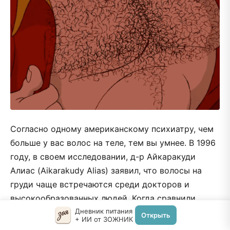
Согласно одному американскому психиатру, чем
больше у вас волос на теле, тем вы умнее. В 1996
году, в своем исследовании, д-р Айкаракуди
Алиас (Aikarakudy Alias) заявил, что волосы на
груди чаще встречаются среди докторов и
высокообразованных людей. Когда сравнили
академические успехи студентов, то выяснили,
Дневник питания
Открыть
+ ИИ от ЗОЖНИК
что у волосатых мужчин были более высокие