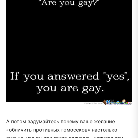
А потом задумайтесь почему ваше желание
«обличить противных гомосеков» настолько
сильно, что вы так глупо палитесь, написав эти