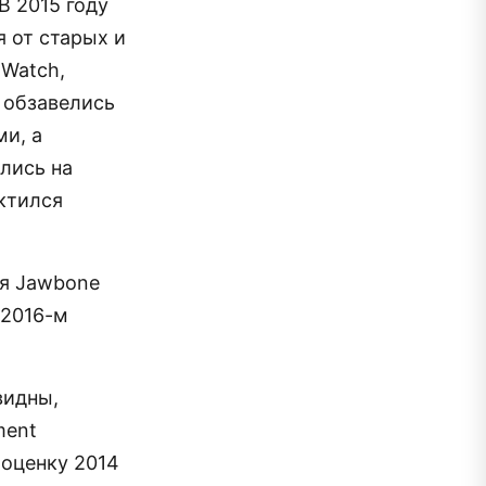
В 2015 году
 от старых и
 Watch,
 обзавелись
и, а
лись на
ктился
ля Jawbone
 2016-м
видны,
ment
 оценку 2014