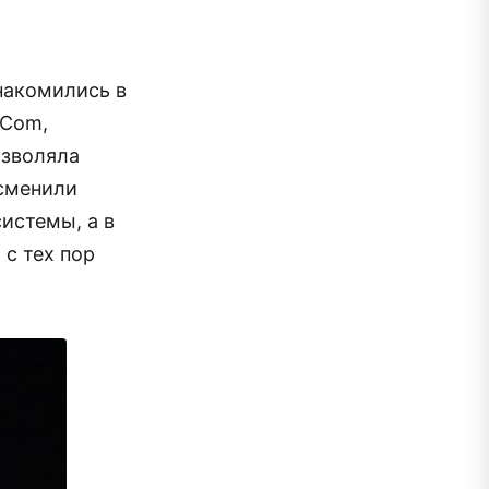
накомились в
pCom,
озволяла
 сменили
истемы, а в
 с тех пор