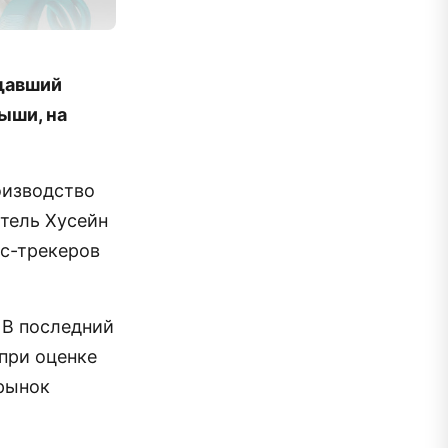
ещавший
ыши, на
оизводство
атель Хусейн
ес-трекеров
 В последний
при оценке
 рынок