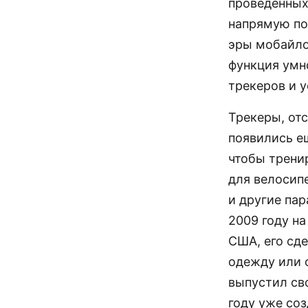
проведённых
напрямую по
эры мобайло
функция умн
трекеров и у
Трекеры, от
появились е
чтобы трени
для велосип
и другие па
2009 году н
США, его сде
одежду или о
выпустил сво
году уже соз