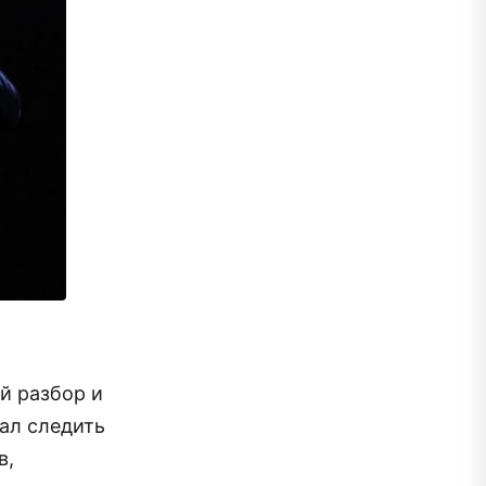
й разбор и
ал следить
в,