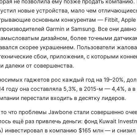
орая не позволила ему позже продать компанию. 
устил новые устройства, мало чем отличающиеся
грывающие основным конкурентам — Fitbit, Apple
 производителей Garmin и Samsung. Все они давно
замысловатым дизайном, более точными датчикам
авался скорее украшением. Пользователи жалова
технические сбои, приложения, с которыми конне
ли далеки от совершенства.
носимых гаджетов рос каждый год на 19–20%, до
14 году она составляла 5,3%, в 2015-м — 4,4%, а в
мпании перестали входить в десятку лидеров.
 то что проблемы Jawbone стали совершенно оче
ось ещё раз привлечь деньги: фонд Kuwait Invest
IA) инвестировал в компанию $165 млн — и снизил