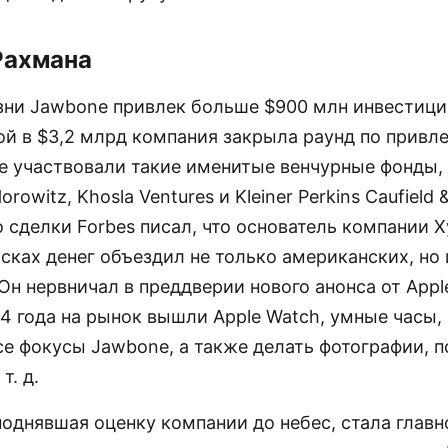
Рахмана
изни Jawbone привлек больше $900 млн инвестици
ой в $3,2 млрд компания закрыла раунд по привл
е участвовали такие именитые венчурные фонды, 
rowitz, Khosla Ventures и Kleiner Perkins Caufield 
 сделки Forbes писал, что основатель компании 
сках денег объездил не только американских, но 
Он нервничал в преддверии нового анонса от Appl
14 года на рынок вышли Apple Watch, умные часы,
се фокусы Jawbone, а также делать фотографии, п
т. д.
поднявшая оценку компании до небес, стала глав