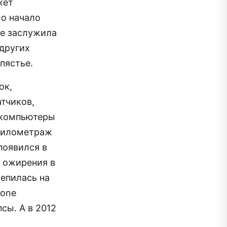
жет
ло начало
ge заслужила
 других
пястье.
ок,
тчиков,
-компьютеры
 километраж
появился в
 ожирения в
репилась на
bone
сы. А в 2012