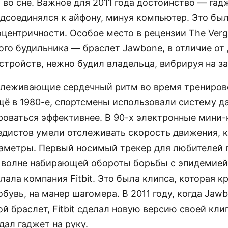
 во сне. Важное для 2011 года достоинство — гад
дсоединялся к айфону, минуя компьютер. Это бы
центричности. Особое место в рецензии The Ver
ого будильника — браслет Jawbone, в отличие от
стройств, нежно будил владельца, вибрируя на за
слеживающие сердечный ритм во время трениров
щё в 1980-е, спортсмены использовали систему да
роваться эффективнее. В 90-х электронные мини
едистов умели отслеживать скорость движения,
раметры. Первый носимый трекер для любителей 
а волне набирающей обороты борьбы с эпидемией
лала компания Fitbit. Это была клипса, которая к
бувь, на манер шагомера. В 2011 году, когда Jaw
й браслет, Fitbit сделал новую версию своей клип
дал гаджет на руку.