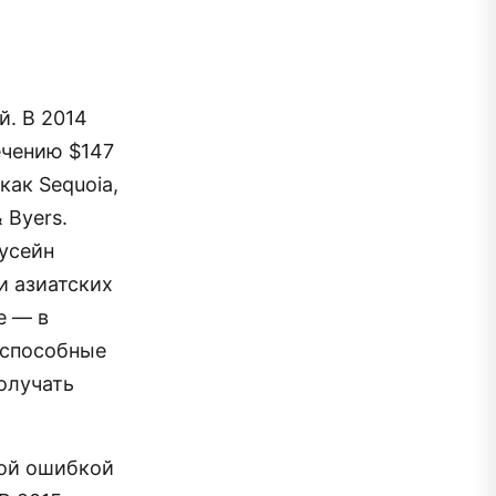
й. В 2014
ечению $147
как Sequoia,
& Byers.
Хусейн
и азиатских
e — в
 способные
олучать
ной ошибкой