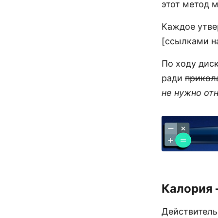
этот метод 
Каждое утве
[ссылками на
По ходу диск
ради
прикол
не нужно от
Калория 
Действительн