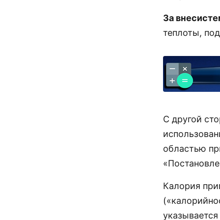
За внесисте
теплоты, по
С другой ст
использован
областью пр
«Постановлен
Калория при
(«калорийно
указывается 