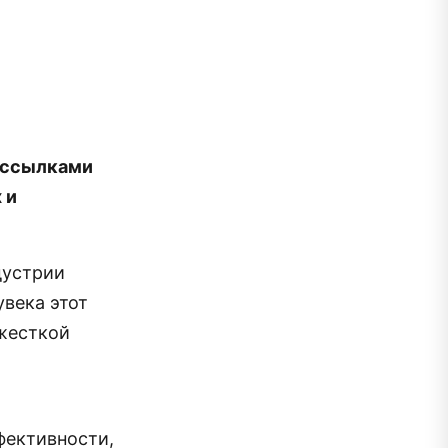
о ссылками
 и
дустрии
увека этот
 жесткой
фективности,