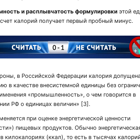
мность и расплывчатость формулировки
этой е
дсчет калорий получает первый пробный минус.
ороны, в Российской Федерации калория допущена
ию в качестве внесистемной единицы без огранич
именения «промышленность», о чем говорится в
ии РФ о единицах величин» [3].
меняется при оценке энергетической ценности
сти») пищевых продуктов. Обычно энергетическа
в килокалориях (ккал), то есть в тысячах калори