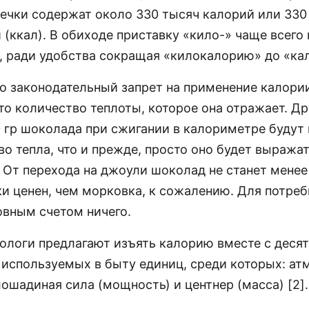
речки содержат около 330 тысяч калорий или 330
(ккал). В обиходе приставку «кило-» чаще всего 
, ради удобства сокращая «килокалорию» до «ка
то законодательный запрет на применение калории
то количество теплоты, которое она отражает. Д
0 гр шоколада при сжигании в калориметре будут
о тепла, что и прежде, просто оно будет выражат
. От перехода на джоули шоколад не станет менее
и ценен, чем морковка, к сожалению. Для потреб
овным счетом ничего.
рологи предлагают изъять калорию вместе с деся
 используемых в быту единиц, среди которых: ат
лошадиная сила (мощность) и центнер (масса) [2].