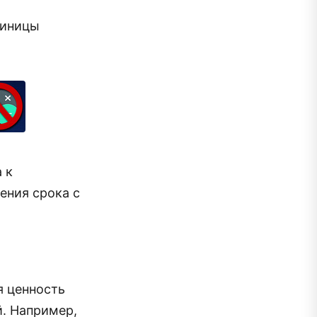
диницы
 к
ения срока с
я ценность
й. Например,