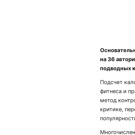
Основательн
на 36 автор
подводных к
Подсчет кал
фитнеса и пр
метод контр
критике, пе
популярност
Многочислен