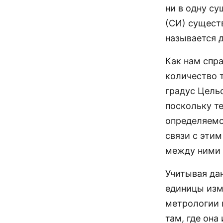
ни в одну с
(СИ) сущест
называется д
Как нам спра
количество 
градус Цель
поскольку т
определяемо
связи с эти
между ними 
Учитывая да
единицы изм
метрологии 
там, где она