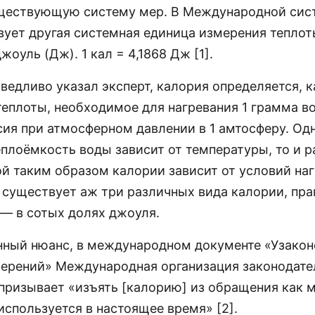
уществующую систему мер. В Международной сис
вует другая системная единица измерения теплот
жоуль (Дж). 1 кал = 4,1868 Дж [1].
ведливо указал эксперт, калория определяется, к
теплоты, необходимое для нагревания 1 грамма во
сия при атмосферном давлении в 1 амтосферу. Од
еплоёмкость воды зависит от температуры, то и 
й таким образом калории зависит от условий наг
м существует аж три различных вида калории, пра
— в сотых долях джоуля.
нный нюанс, в международном документе «Узако
ерений» Международная организация законодате
призывает «изъять [калорию] из обращения как 
 используется в настоящее время» [2].