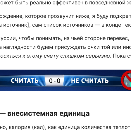
может быть реально эффективен в повседневной ж
рждение, которое прозвучит ниже, я буду подкре
 источник], сам список источников — в конце тек
уссии, чтобы понимать, на чьей стороне перевес,
а
наглядности будем присуждать очки той или ино
носиться к этому счету слишком серьезно
. Пока с
— внесистемная единица
о, калория (кал), как единица количества теплот