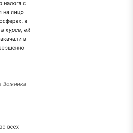
о налога с
 на лицо
осферах, а
в курсе, ей
накачали в
овершенно
е Зожника
во всех