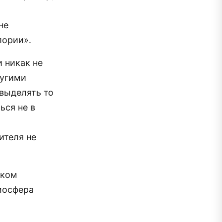
не
лории».
 никак не
ругими
 выделять то
ься не в
ителя не
тком
мосфера