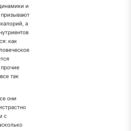
динамики и
и призывают
калорий, а
 нутриентов
я: как
еловеческое
ется
 прочие
все так
се они
истрастно
м с
асколько