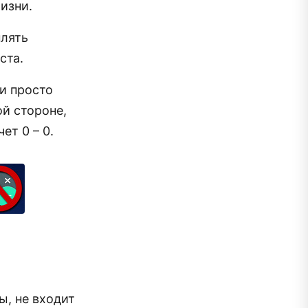
изни.
плять
ста.
 и просто
й стороне,
чет 0 – 0.
ы, не входит