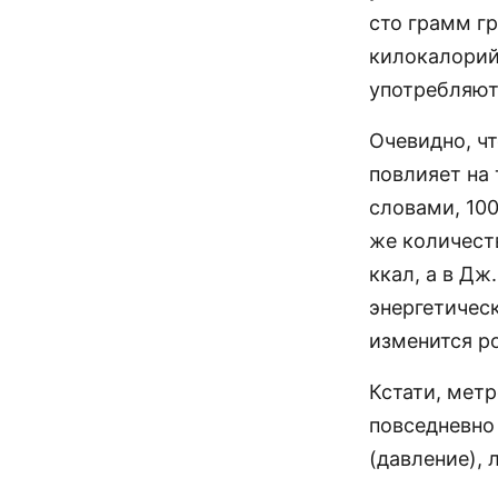
сто грамм г
килокалорий 
употребляют
Очевидно, ч
повлияет на 
словами, 10
же количеств
ккал, а в Дж
энергетическ
изменится р
Кстати, мет
повседневно
(давление), 