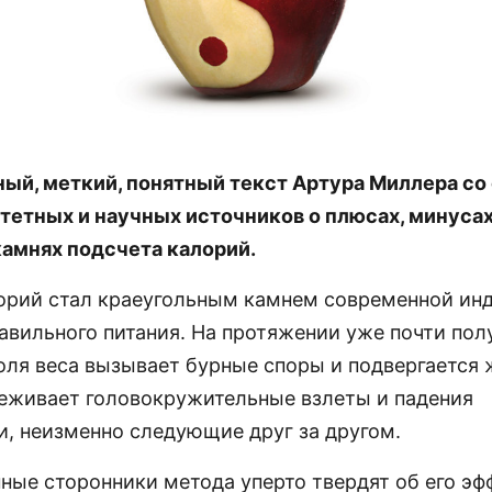
ый, меткий, понятный текст Артура Миллера с
итетных и научных источников о плюсах, минусах
амнях подсчета калорий.
орий стал краеугольным камнем современной ин
авильного питания. На протяжении уже почти пол
оля веса вызывает бурные споры и подвергается
реживает головокружительные взлеты и падения
и, неизменно следующие друг за другом.
ные сторонники метода уперто твердят об его эф