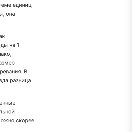
теме единиц
ы, она
ак
ды на 1
нако,
размер
ревания. В
вда разница
ненные
льной
можно скорее