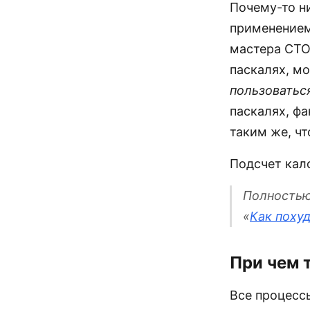
Почему-то ни
применением
мастера СТО,
паскалях, м
пользоватьс
паскалях, ф
таким же, чт
Подсчет кал
Полностью
«
Как похуд
При чем 
Все процессы