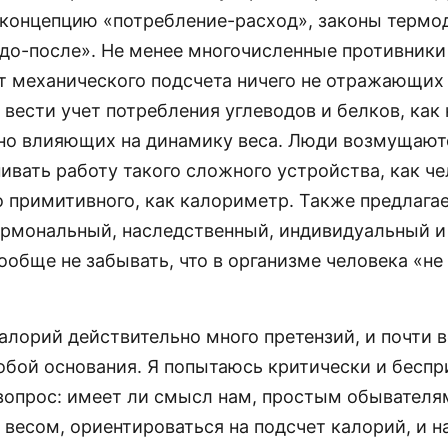
 концепцию «потребление-расход», законы термо
«до-после». Не менее многочисленные противник
от механического подсчета ничего не отражающих 
 вести учет потребления углеводов и белков, как
но влияющих на динамику веса. Люди возмущаютс
ивать работу такого сложного устройства, как ч
о примитивного, как калориметр. Также предлага
ормональный, наследственный, индивидуальный и
ообще не забывать, что в организме человека «не 
алорий действительно много претензий, и почти в
обой основания. Я попытаюсь критически и беспр
 вопрос: имеет ли смысл нам, простым обывателя
весом, ориентироваться на подсчет калорий, и н