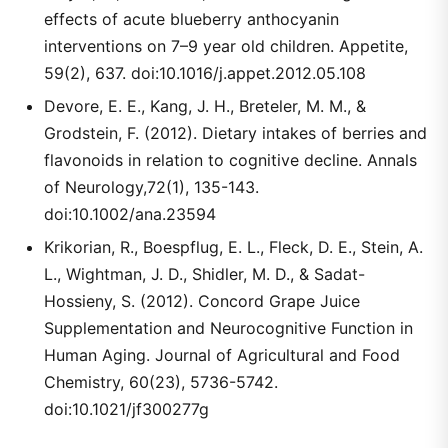
effects of acute blueberry anthocyanin
interventions on 7–9 year old children. Appetite,
59(2), 637. doi:10.1016/j.appet.2012.05.108
Devore, E. E., Kang, J. H., Breteler, M. M., &
Grodstein, F. (2012). Dietary intakes of berries and
flavonoids in relation to cognitive decline. Annals
of Neurology,72(1), 135-143.
doi:10.1002/ana.23594
Krikorian, R., Boespflug, E. L., Fleck, D. E., Stein, A.
L., Wightman, J. D., Shidler, M. D., & Sadat-
Hossieny, S. (2012). Concord Grape Juice
Supplementation and Neurocognitive Function in
Human Aging. Journal of Agricultural and Food
Chemistry, 60(23), 5736-5742.
doi:10.1021/jf300277g