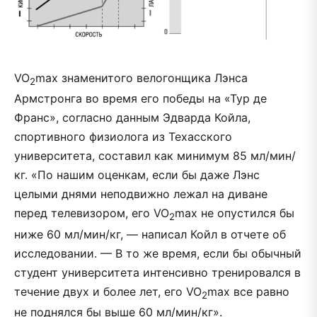
VO
max знаменитого велогонщика Лэнса
2
Армстронга во время его победы на «Тур де
Франс», согласно данным Эдварда Койла,
спортивного физиолога из Техасского
университета, составил как минимум 85 мл/мин/
кг. «По нашим оценкам, если бы даже Лэнс
целыми днями неподвижно лежал на диване
перед телевизором, его VO
max не опустился бы
2
ниже 60 мл/мин/кг, — написал Койл в отчете об
исследовании. — В то же время, если бы обычный
студент университета интенсивно тренировался в
течение двух и более лет, его VO
max все равно
2
не поднялся бы выше 60 мл/мин/кг».