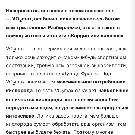
Наверняка вы слышали о таком показателе
— VO
max, особенно, если увлекаетесь бегом
2
или триатлоном. Разбираемся, что это такое с
помощью главы из книги «Кардио или силовая».
VO
max — этот термин неизменно всплывает, как
2
только речь заходит о каком-нибудь спортивном
состязании, требующем огромной выносливости,
например о велогонке «Тур де Франс». Под
VO
max понимается
максимальное потребление
2
кислорода
. То есть VO
max означает
наибольшее
2
количество кислорода, которое вы способны
передать мышцам, когда занимаетесь предельно
интенсивно
. Логика здесь проста: чем больше
кислорода сумеет обработать ваш организм, тем
быстрее вы будете бежать. Поэтому многие