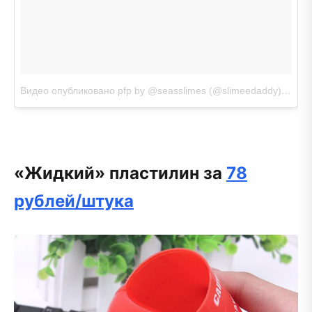
Видео опубликовано pfp by @seasslimes (@slimeedaddy)
Ноя 3
«Жидкий» пластилин за
78
рублей/штука