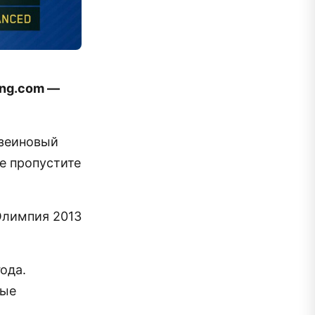
ing.com —
азеиновый
не пропустите
Олимпия 2013
ода.
ные