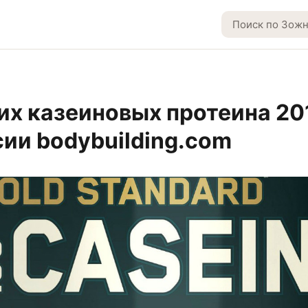
их казеиновых протеина 20
сии bodybuilding.com