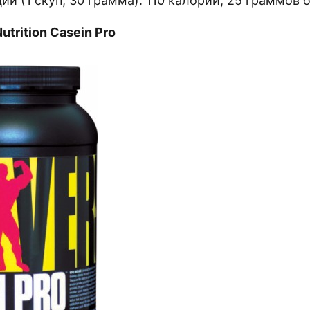
ии (1 скуп, 30 грамма): 110 калорий, 25 граммов 
Nutrition Casein Pro