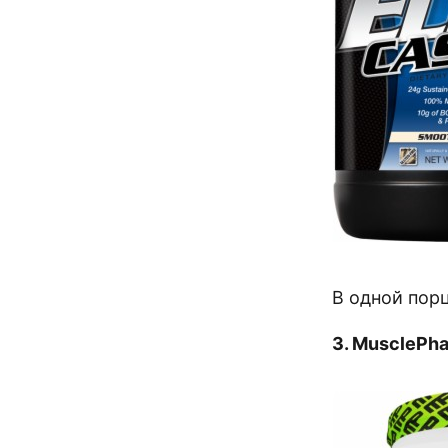
В одной порц
3. MusclePh