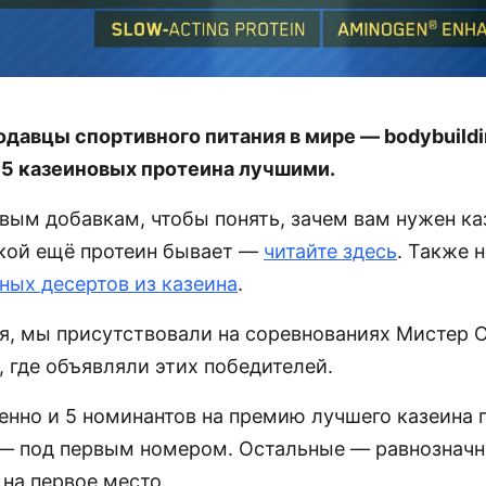
давцы спортивного питания в мире — bodybuild
 5 казеиновых протеина лучшими.
овым добавкам, чтобы понять, зачем вам нужен к
акой ещё протеин бывает —
читайте здесь
. Также 
ных десертов из казеина
.
ря, мы присутствовали на соревнованиях Мистер 
, где объявляли этих победителей.
енно и 5 номинантов на премию лучшего казеина г
— под первым номером. Остальные — равнознач
на первое место.