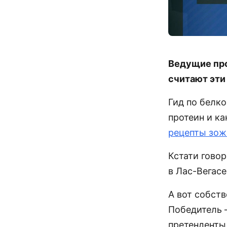
Ведущие про
считают эти
Гид по белк
протеин и к
рецепты зож
Кстати гово
в Лас-Вегасе
А вот собств
Победитель 
претенденты 