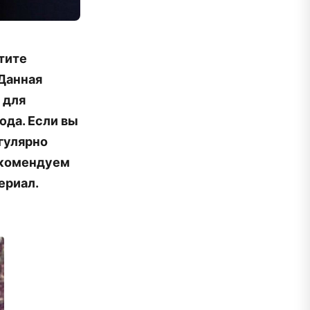
тите
 Данная
 для
юда. Если вы
гулярно
екомендуем
ериал.