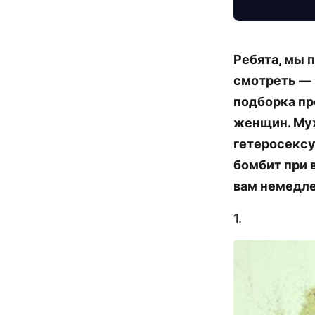
Ребята, мы 
смотреть — 
подборка пр
женщин. Муж
гетеросексу
бомбит при 
вам немедле
1.