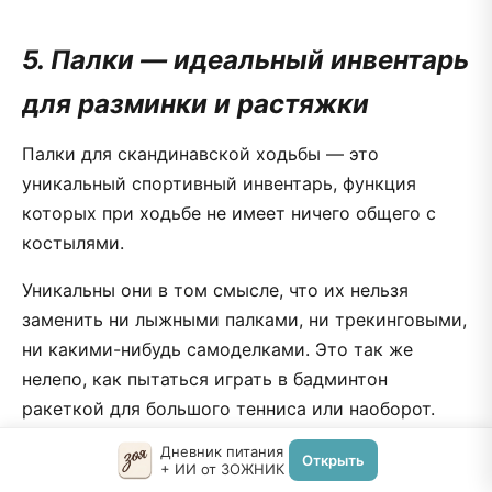
5. Палки — идеальный инвентарь
для разминки и растяжки
Палки для скандинавской ходьбы — это
уникальный спортивный инвентарь, функция
которых при ходьбе не имеет ничего общего с
костылями.
Уникальны они в том смысле, что их нельзя
заменить ни лыжными палками, ни трекинговыми,
ни какими-нибудь самоделками. Это так же
нелепо, как пытаться играть в бадминтон
ракеткой для большого тенниса или наоборот.
Палки для скандинавской ходьбы имеют свою
Дневник питания
Открыть
конструкцию ручки и уникальную длину, не
+ ИИ от ЗОЖНИК