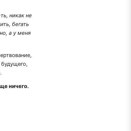
ть, никак не
ить, бегать
но, а у меня
ертвование,
 будущего,
.
ще ничего.