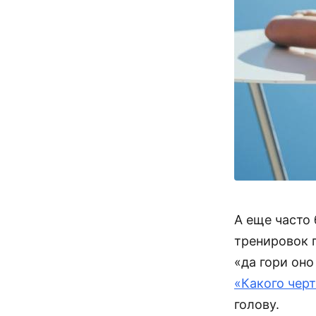
А еще часто 
тренировок 
«да гори он
«Какого черт
голову.