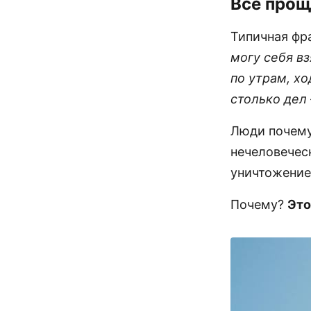
Все про
Типичная фра
могу себя вз
по утрам, хо
столько дел 
Люди почему
нечеловечес
уничтожение
Почему?
Это