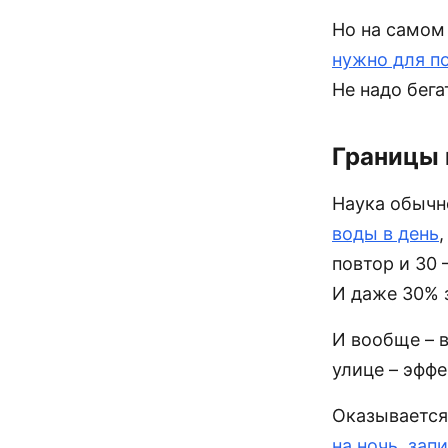
Но на самом 
нужно для п
Не надо бега
Границы 
Наука обычно
воды в день
,
повтор и 30
И даже 30% 
И вообще – в
улице – эффе
Оказывается,
на ночь
,
запи