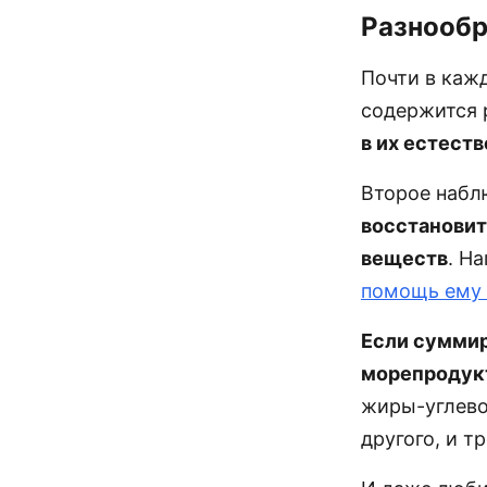
Разнообр
Почти в каж
содержится 
в их естест
Второе набл
восстановит
веществ
. Н
помощь ему 
Если суммир
морепродукт
жиры-углевод
другого, и тр