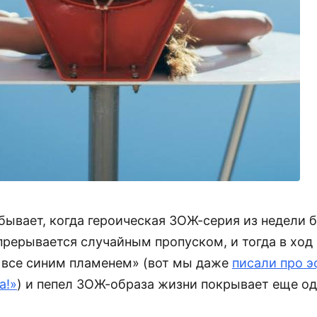
бывает, когда героическая ЗОЖ-серия из недели б
прерывается случайным пропуском, и тогда в ход
о все синим пламенем» (вот мы даже
писали про э
а!»
) и пепел ЗОЖ-образа жизни покрывает еще о