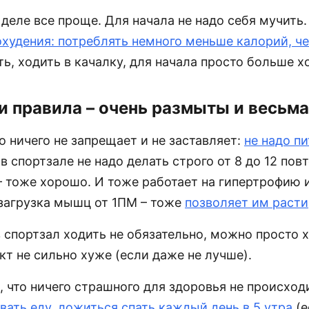
деле все проще. Для начала не надо себя мучить
охудения: потреблять немного меньше калорий, ч
ть, ходить в качалку, для начала просто больше х
и правила – очень размыты и весьм
 ничего не запрещает и не заставляет:
не надо пи
 в спортзале не надо делать строго от 8 до 12 повт
 – тоже хорошо. И тоже работает на гипертрофию 
загрузка мышц от 1ПМ – тоже
позволяет им расти
 спортзал ходить не обязательно, можно просто 
кт не сильно хуже (если даже не лучше).
 что ничего страшного для здоровья не происход
вать еду
,
ложиться спать каждый день в 5 утра
(е