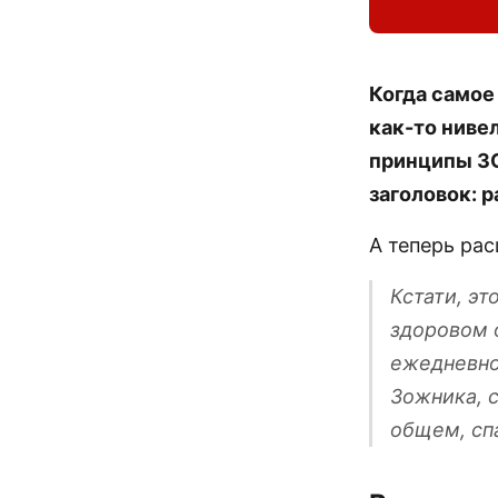
Когда самое
как-то ниве
принципы ЗО
заголовок: 
А теперь ра
Кстати, эт
здоровом 
ежедневно
Зожника, с
общем, спа