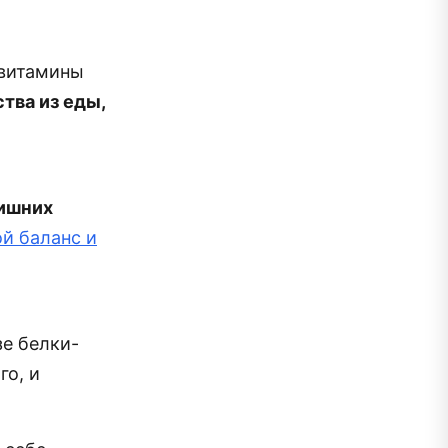
 витамины
тва из еды,
лишних
й баланс и
зе белки-
го, и