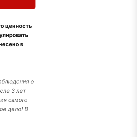
го ценность
мулировать
несено в
наблюдения о
сле 3 лет
ия самого
ое дело! В