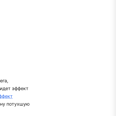
ега,
 идет эффект
ффект
дну потухшую