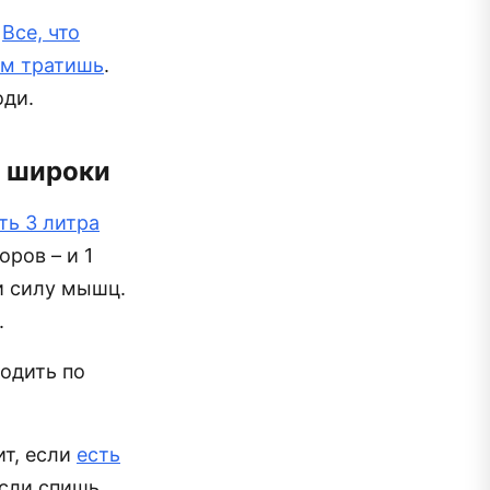
.
Все, что
ем тратишь
.
оди.
а широки
ть 3 литра
оров – и 1
и силу мышц.
.
ходить по
ит, если
есть
сли спишь