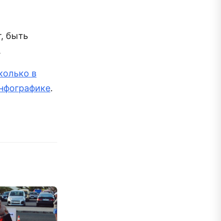
, быть
.
колько в
инфографике
.