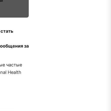
 стать
сообщения за
ые частые
nal Health