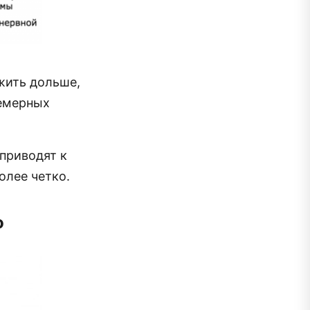
жить дольше,
фемерных
приводят к
олее четко.
о