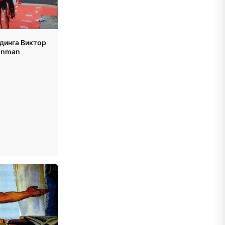
лдинга Виктор
ronman