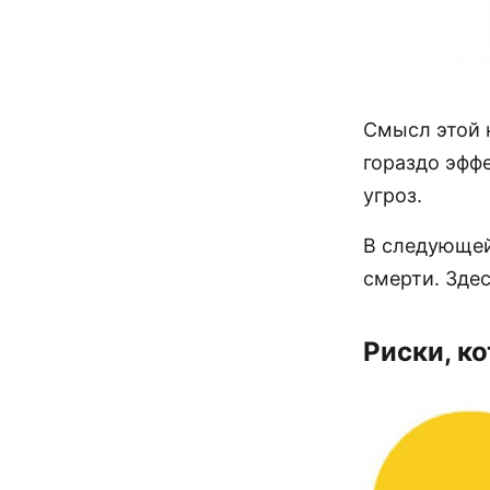
Смысл этой 
гораздо эфф
угроз.
В следующей
смерти. Зде
Риски, к