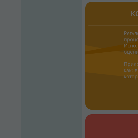
К
Регу
проце
Испо
оцени
Прило
как: 
котор