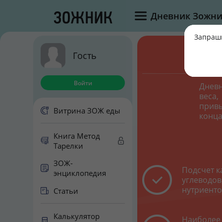
Дневник Зожни
Запраши
Гость
Войти
Днев
веса,
привы
Витрина ЗОЖ еды
конца
Книга Метод
Тарелки
ЗОЖ-
Подсчет к
энциклопедия
углеводов
нутриенто
Статьи
Калькулятор
Наиболее 