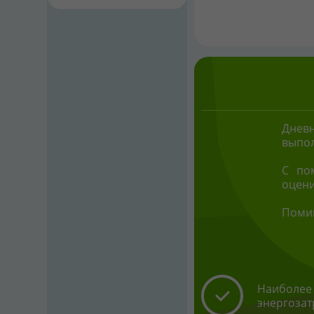
Днев
выпо
С по
оцени
Помим
Наиболее 
энергозат