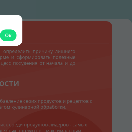
Я
Ок
й определить причину лишнего
норме и сформировать полезные
цесс похудения от начала и до
ости
бавление своих продуктов и рецептов с
ётом кулинарной обработки.
иск среди продуктов-лидеров - самых
лезных продуктов с максимальным