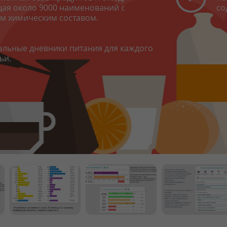
ая около 9000 наименований с
со
м химическим составом.
льные дневники питания для каждого
ьи.