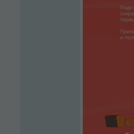
Подс
сохра
первы
Прил
и пол