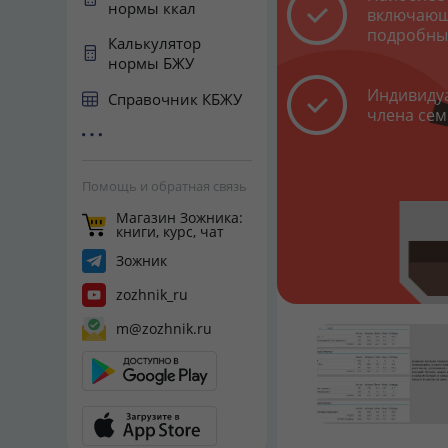
нормы ккал
включающ
подробны
Калькулятор
нормы БЖУ
Индивидуа
Справочник КБЖУ
члена сем
Помощь и обратная связь
Магазин Зожника:
книги, курс, чат
Зожник
zozhnik_ru
m@zozhnik.ru