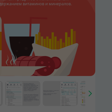
держанием витаминов и минералов.