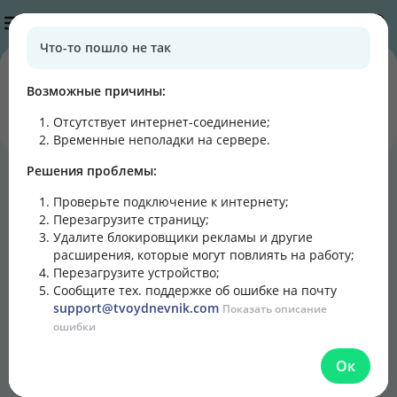
Публикации
Что-то пошло не так
0
0
подписчиков
постов
Возможные причины:
Отсутствует интернет-соединение
;
Подписаться
Написать
Временные неполадки на сервере.
Решения проблемы:
Блог
Лента
Кулинарная книга
Проверьте подключение к интернету;
Перезагрузите страницу;
Удалите блокировщики рекламы и другие
расширения, которые могут повлиять на работу;
Перезагрузите устройство;
Сообщите тех. поддержке об ошибке на почту
support@tvoydnevnik.com
Показать описание
ошибки
Ок