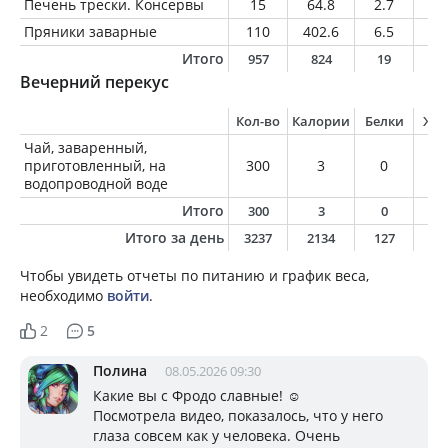
Печень трески. Консервы
15
64.8
2.7
6
Пряники заварные
110
402.6
6.5
5.
Итого
957
824
19
2
Вечерний перекус
Кол-во
Калории
Белки
Жи
Чай, заваренный,
приготовленный, на
300
3
0
0
водопроводной воде
Итого
300
3
0
0
Итого за день
3237
2134
127
7
Чтобы увидеть отчеты по питанию и график веса,
необходимо
войти
.
2
5
Полина
08.05.2026 09:30
Какие вы с Фродо славные! ☺️
Посмотрела видео, показалось, что у него
глаза совсем как у человека. Очень