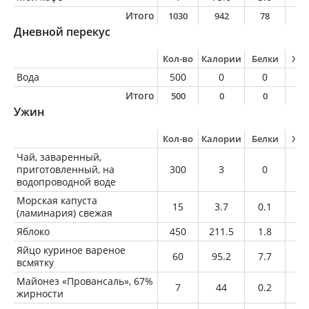
Итого
1030
942
78
3
Дневной перекус
Кол-во
Калории
Белки
Жи
Вода
500
0
0
0
Итого
500
0
0
0
Ужин
Кол-во
Калории
Белки
Жи
Чай, заваренный,
приготовленный, на
300
3
0
0
водопроводной воде
Морская капуста
15
3.7
0.1
0
(ламинария) свежая
Яблоко
450
211.5
1.8
1.
Яйцо куриное вареное
60
95.2
7.7
7
всмятку
Майонез «Провансаль», 67%
7
44
0.2
4.
жирности