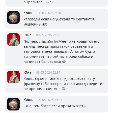
выразительные)
Кошь
08.05.2026 21:40
Углеводы если не убежали то считаются
медленными)
Юна
08.05.2026 22:35
Полина
, спасибо 🤗 Мне тоже нравится его
взгляд, иногда прям такой серьезный и
выправка впечатляющая. А потом будто
вспоминает что сейчас в роли собаки и
начинает баловаться 😁
Юна
08.05.2026 22:37
Кошь
, сдается мне я подсознательно эту
фразочку себе говорю и тело иногда верит и
не припоминает мне 😉
Кошь
09.05.2026 19:33
Юна
, тем более если прокатывает))