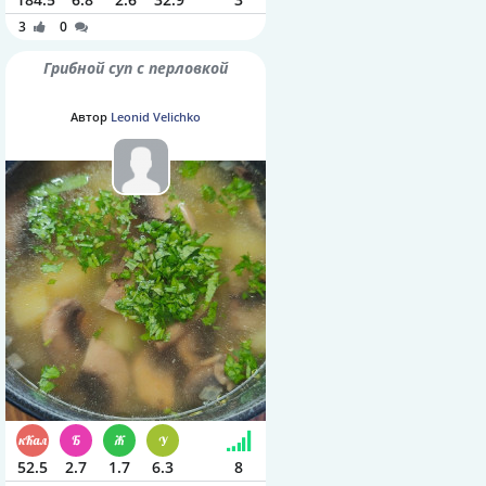
3
0
Грибной суп с перловкой
Автор
Leonid Velichko
52.5
2.7
1.7
6.3
8