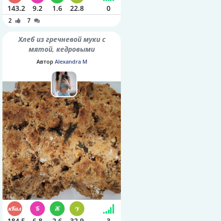
143.2
9.2
1.6
22.8
0
2
7
Хлеб из гречневой муки с
мятой, кедровыми
орешками и семенами
Автор
Alexandra M
шалфея
184.5
6.8
2.6
32.9
3