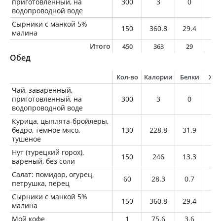
приготовленный, на
300
3
0
0
водопроводной воде
Сырники с манкой 5%
150
360.8
29.4
14
малина
Итого
450
363
29
1
Обед
Кол-во
Калории
Белки
Жи
Чай, заваренный,
приготовленный, на
300
3
0
0
водопроводной воде
Курица, цыплята-бройлеры,
бедро, тёмное мясо,
130
228.8
31.9
11
тушеное
Нут (турецкий горох),
150
246
13.3
3.
вареный, без соли
Салат: помидор, огурец,
60
28.3
0.7
1.
петрушка, перец
Сырники с манкой 5%
150
360.8
29.4
14
малина
Мой кофе
1
75.6
3.6
4.