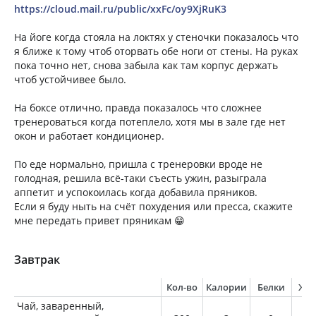
https://cloud.mail.ru/public/xxFc/oy9XjRuK3
На йоге когда стояла на локтях у стеночки показалось что
я ближе к тому чтоб оторвать обе ноги от стены. На руках
пока точно нет, снова забыла как там корпус держать
чтоб устойчивее было.
На боксе отлично, правда показалось что сложнее
тренероваться когда потеплело, хотя мы в зале где нет
окон и работает кондиционер.
По еде нормально, пришла с тренеровки вроде не
голодная, решила всё-таки съесть ужин, разыграла
аппетит и успокоилась когда добавила пряников.
Если я буду ныть на счёт похудения или пресса, скажите
мне передать привет пряникам 😁
Завтрак
Кол-во
Калории
Белки
Жи
Чай, заваренный,