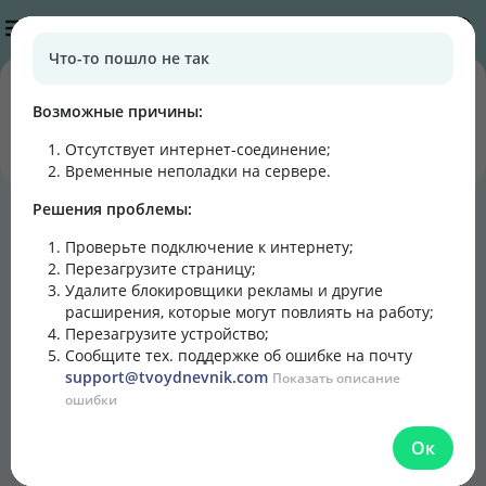
Публикации
Что-то пошло не так
0
0
подписчиков
постов
Возможные причины:
Отсутствует интернет-соединение
;
Подписаться
Написать
Временные неполадки на сервере.
Решения проблемы:
Блог
Лента
Кулинарная книга
Проверьте подключение к интернету;
Перезагрузите страницу;
Удалите блокировщики рекламы и другие
расширения, которые могут повлиять на работу;
Перезагрузите устройство;
Сообщите тех. поддержке об ошибке на почту
support@tvoydnevnik.com
Показать описание
ошибки
Ок