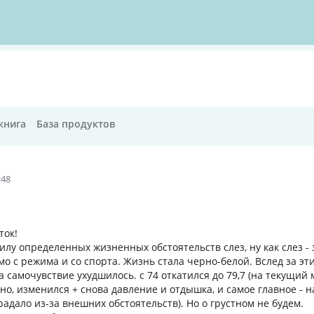
книга
База продуктов
:48
ток!
илу определенных жизненных обстоятельств слез, ну как слез - 
мо с режима и со спорта. Жизнь стала черно-белой. Вслед за эт
 а самочувствие ухудшилось. с 74 откатился до 79,7 (на текущий 
но, изменился + снова давление и отдышка, и самое главное - 
радало из-за внешних обстоятельств). Но о грустном не будем.