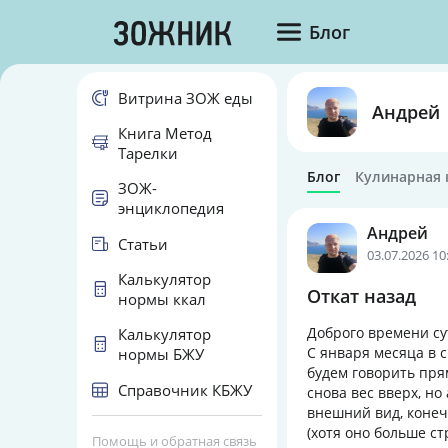
Блог
Витрина ЗОЖ еды
Андрей
Книга Метод
Тарелки
Блог
Кулинарная 
ЗОЖ-
энциклопедия
Андрей
Статьи
03.07.2026 10
Калькулятор
Откат назад
нормы ккал
Доброго времени су
Калькулятор
С января месяца в с
нормы БЖУ
будем говорить пря
Справочник КБЖУ
снова вес вверх, но
внешний вид, конеч
(хотя оно больше ст
Помощь и обратная связь