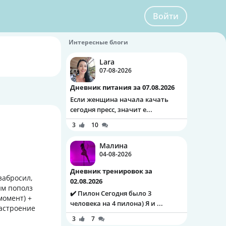
Войти
Интересные блоги
Lara
07-08-2026
Дневник питания за 07.08.2026
Если женщина начала качать
сегодня пресс, значит е...
3
10
Малина
04-08-2026
Дневник тренировок за
забросил,
02.08.2026
им пополз
✔️ Пилон Сегодня было 3
момент) +
человека на 4 пилона) Я и ...
настроение
3
7