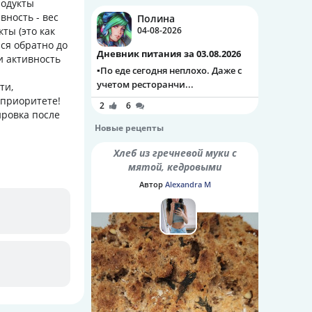
родукты
вность - вес
Полина
ты (это как
04-08-2026
лся обратно до
Дневник питания за 03.08.2026
и активность
▪️По еде сегодня неплохо. Даже с
учетом ресторанчи...
ти,
в приоритете!
2
6
ировка после
Новые рецепты
Хлеб из гречневой муки с
мятой, кедровыми
орешками и семенами
Автор
Alexandra M
шалфея