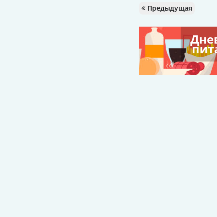
Предыдущая
Дне
пит