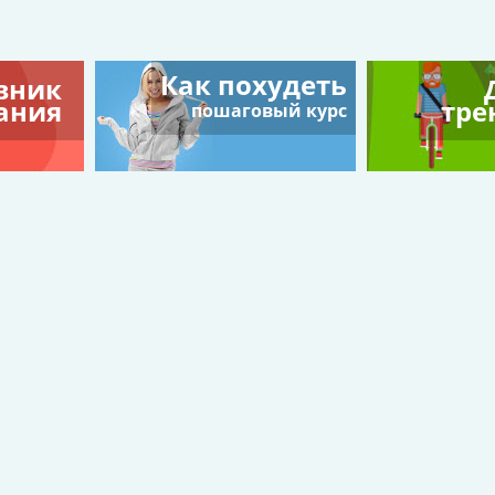
Как похудеть
вник
ания
тре
пошаговый курс