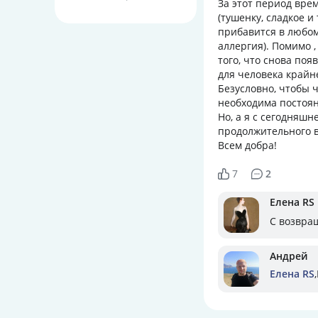
За этот период вре
(тушенку, сладкое и
прибавится в любом
аллергия). Помимо ,
того, что снова по
для человека крайн
Безусловно, чтобы ч
необходима постоян
Но, а я с сегодняш
продолжительного 
Всем добра!
7
2
Елена RS
С возвра
Андрей
Елена RS