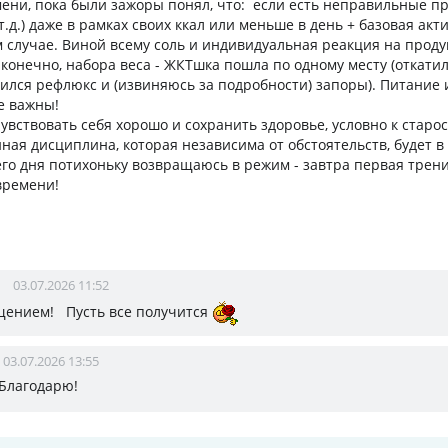
мени, пока были зажоры понял, что: если есть неправильные п
 т.д.) даже в рамках своих ккал или меньше в день + базовая акти
 случае. Виной всему соль и индивидуальная реакция на продук
 конечно, набора веса - ЖКТшка пошла по одному месту (откати
явился рефлюкс и (извиняюсь за подробности) запоры). Питание 
е важны!
увствовать себя хорошо и сохранить здоровье, условно к старос
ная дисциплина, которая независима от обстоятельств, будет 
него дня потихоньку возвращаюсь в режим - завтра первая трен
времени!
03.07.2026 11:52
щением! Пусть все получится
03.07.2026 13:55
,Благодарю!