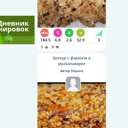
Дневник
нировок
184.5
6.8
2.6
32.9
3
3
0
Булгур с фаршем в
мультиварке
Автор
Марина